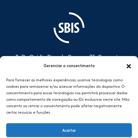
R. Dr. Ovídio Pires de Campos,75, Cerqueira
César, São Paulo/SP - CEP: 05401-000
Gerenciar o consentimento
Prédio do CEAC, 4º andar -
Para fornecer as melhores experiências, usamos tecnologias como
Complexo do HCFMUSP
cookies para armazenar e/ou acessar informações do dispositivo. O
consentimento para essas tecnologias nos permitirá processar dados
sbis@sbis.org.br
como comportamento de navegação ou IDs exclusivos neste site. Não
consentir ou retirar o consentimento pode afetar negativamente
certos recursos e funções.
Aceitar