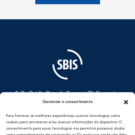
R. Dr. Ovídio Pires de Campos,75, Cerqueira
César, São Paulo/SP - CEP: 05401-000
Gerenciar o consentimento
Prédio do CEAC, 4º andar -
Para fornecer as melhores experiências, usamos tecnologias como
Complexo do HCFMUSP
cookies para armazenar e/ou acessar informações do dispositivo. O
consentimento para essas tecnologias nos permitirá processar dados
sbis@sbis.org.br
como comportamento de navegação ou IDs exclusivos neste site. Não