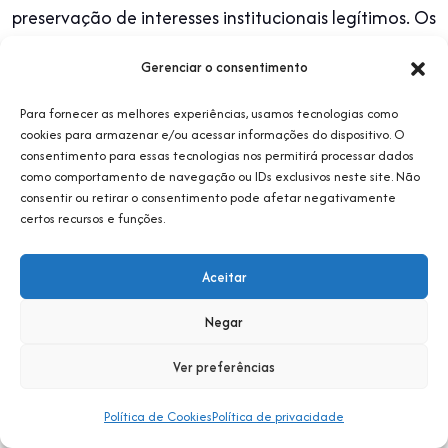
preservação de interesses institucionais legítimos. Os
documentos classificados como sigilosos ou
Gerenciar o consentimento
confidenciais terão acesso restrito às instâncias
competentes da SBIS, pelo prazo necessário ou
Para fornecer as melhores experiências, usamos tecnologias como
cookies para armazenar e/ou acessar informações do dispositivo. O
legalmente aplicável.
consentimento para essas tecnologias nos permitirá processar dados
como comportamento de navegação ou IDs exclusivos neste site. Não
A SBIS é apartidária e atua em prol do
consentir ou retirar o consentimento pode afetar negativamente
certos recursos e funções.
desenvolvimento da Informática em Saúde, de
forma independente de partidos, candidatos,
Aceitar
ideologias, programas ou políticas de governo. É
Negar
vedada a utilização da Sociedade, de sua marca, de
seus canais, eventos, grupos, documentos ou
Ver preferências
espaços institucionais para propaganda político-
Política de Cookies
Política de privacidade
partidária ou promoção de interesses eleitorais,