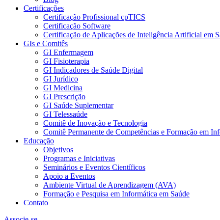
Certificações
Certificação Profissional cpTICS
Certificação Software
Certificação de Aplicações de Inteligência Artificial em 
GIs e Comitês
GI Enfermagem
GI Fisioterapia
GI Indicadores de Saúde Digital
GI Jurídico
GI Medicina
GI Prescrição
GI Saúde Suplementar
GI Telessaúde
Comitê de Inovação e Tecnologia
Comitê Permanente de Competências e Formação em Inf
Educação
Objetivos
Programas e Iniciativas
Seminários e Eventos Científicos
Apoio a Eventos
Ambiente Virtual de Aprendizagem (AVA)
Formação e Pesquisa em Informática em Saúde
Contato
Associe-se