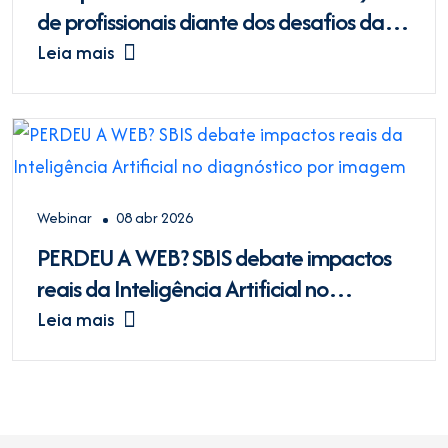
de profissionais diante dos desafios da
saúde digital
Leia mais
Webinar
08 abr 2026
PERDEU A WEB? SBIS debate impactos
reais da Inteligência Artificial no
diagnóstico por imagem
Leia mais