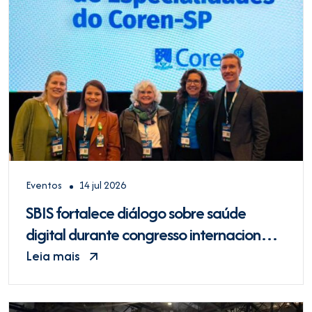
Eventos
14 jul 2026
SBIS fortalece diálogo sobre saúde
digital durante congresso internacional
do Coren-SP
Leia mais