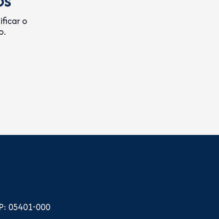
ficar o
o.
EP: 05401-000