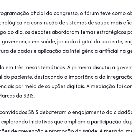
ogramação oficial do congresso, o fórum teve como ob
cnológica na construção de sistemas de saúde mais efic
ngo do dia, os debates abordaram temas estratégicos p
ndo governança em saúde, jornada digital do paciente, 
tura de dados e aplicação da inteligência artificial na 
a em três mesas temáticas. A primeira discutiu a gov
tal do paciente, destacando a importância da integração
enciais por meio de soluções digitais. A mediação foi co
arcas da SBIS.
 e convidados SBIS debateram o engajamento do cidadã
s, explorando iniciativas que ampliam a participação d
ações de prevenção e promoção da saúde. A mesa foi m