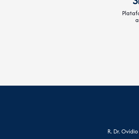
Plataf
a
R. Dr. Ovídi