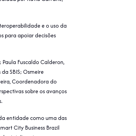
teroperabilidade e o uso da
s para apoiar decisões
; Paula Fuscaldo Calderon,
s da SBIS; Osmeire
rreira, Coordenadora do
rspectivas sobre os avanços
.
l da entidade como uma das
art City Business Brazil