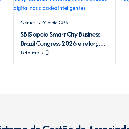
Eventos
01 maio 2026
SBIS apoia Smart City Business
Brazil Congress 2026 e reforça
papel da saúde digital nas
Leia mais
cidades inteligentes
istema de Gestão de Associad