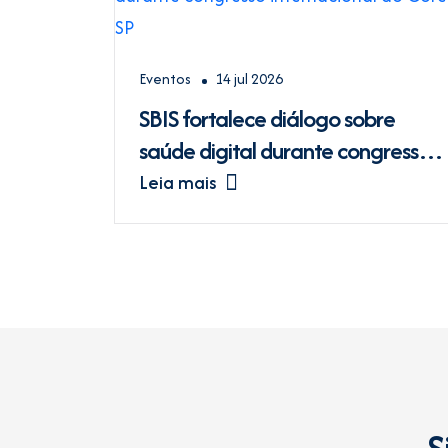
Eventos
14 jul 2026
SBIS fortalece diálogo sobre
saúde digital durante congresso
internacional do Coren-SP
Leia mais
S