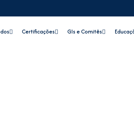
údos
Certificações
GIs e Comitês
Educaç
Notícias
Home
Notícias