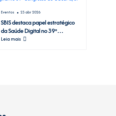
Eventos
23 abr 2026
SBIS destaca papel estratégico
da Saúde Digital no 39º
Congresso do COSEMS/SP
Leia mais
os