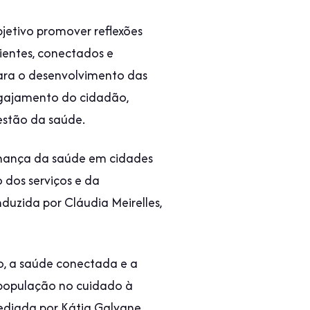
jetivo promover reflexões
ientes, conectados e
ara o desenvolvimento das
engajamento do cidadão,
gestão da saúde.
ernança da saúde em cidades
 dos serviços e da
nduzida por Cláudia Meirelles,
o, a saúde conectada e a
a população no cuidado à
ediada por Kátia Galvane,