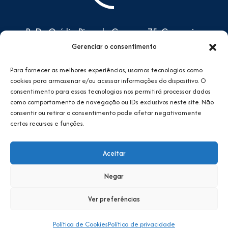
R. Dr. Ovídio Pires de Campos,75, Cerqueira
César, São Paulo/SP - CEP: 05401-000
Gerenciar o consentimento
Prédio do CEAC, 4º andar -
Para fornecer as melhores experiências, usamos tecnologias como
Complexo do HCFMUSP
cookies para armazenar e/ou acessar informações do dispositivo. O
sbis@sbis.org.br
consentimento para essas tecnologias nos permitirá processar dados
como comportamento de navegação ou IDs exclusivos neste site. Não
consentir ou retirar o consentimento pode afetar negativamente
certos recursos e funções.
Aceitar
Negar
SBIS © 2024. Todos direitos reservados.
Ver preferências
Política de Privacidade
Política de cookies
Política de Cookies
Política de privacidade