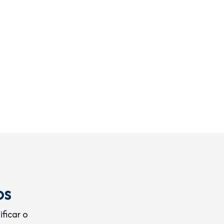
os
ficar o