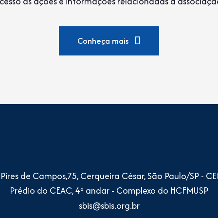
cesso às ações e informações relacionadas à associaçã
Conheça mais
o Pires de Campos,75, Cerqueira César, São Paulo/SP - C
Prédio do CEAC, 4º andar - Complexo do HCFMUSP
sbis@sbis.org.br