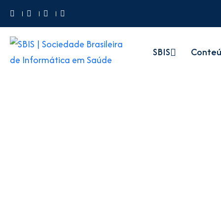
ID da página raiz: 41
SBIS
Conte