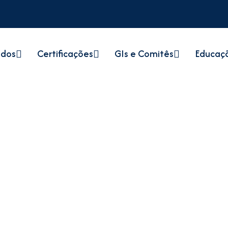
údos
Certificações
GIs e Comitês
Educaç
Patrocinadores
Home
Patrocinadores