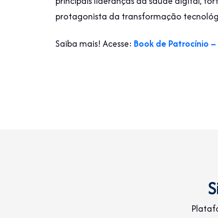
principais lideranças da saúde digital, f
protagonista da transformação tecnológ
Saiba mais! Acesse:
Book de Patrocínio –
S
Plataf