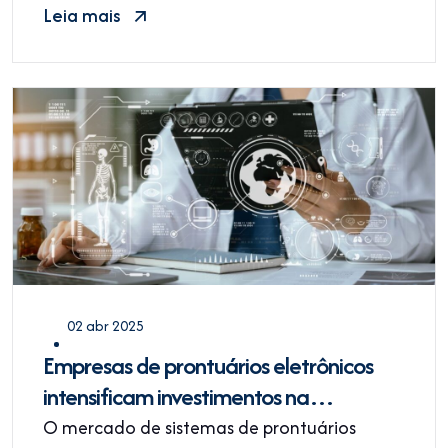
Leia mais
02 abr 2025
Empresas de prontuários eletrônicos
intensificam investimentos na
Certificação SBIS para se consolidarem
O mercado de sistemas de prontuários