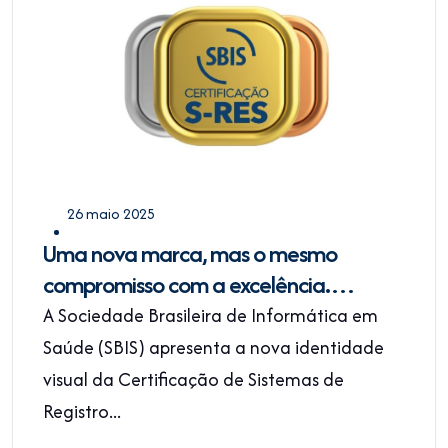
26 maio 2025
Uma nova marca, mas o mesmo
compromisso com a excelência.
Certificação de S-RES SBIS de cara
A Sociedade Brasileira de Informática em
nova
Saúde (SBIS) apresenta a nova identidade
visual da Certificação de Sistemas de
Registro...