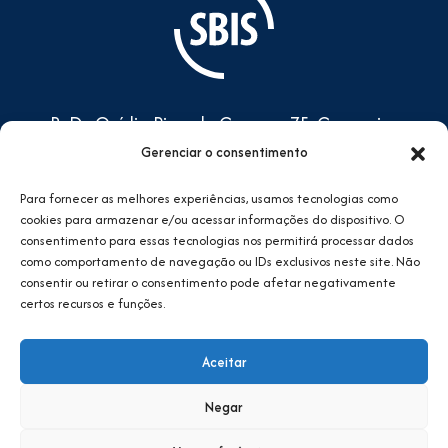
R. Dr. Ovídio Pires de Campos,75, Cerqueira
César, São Paulo/SP - CEP: 05401-000
Gerenciar o consentimento
Prédio do CEAC, 4º andar -
Para fornecer as melhores experiências, usamos tecnologias como
Complexo do HCFMUSP
cookies para armazenar e/ou acessar informações do dispositivo. O
sbis@sbis.org.br
consentimento para essas tecnologias nos permitirá processar dados
como comportamento de navegação ou IDs exclusivos neste site. Não
consentir ou retirar o consentimento pode afetar negativamente
certos recursos e funções.
Aceitar
Negar
SBIS © 2024. Todos direitos reservados.