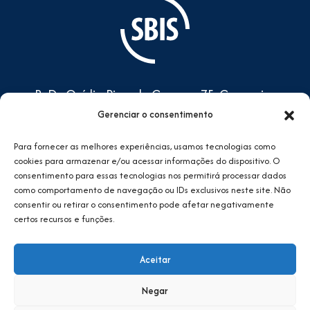
R. Dr. Ovídio Pires de Campos,75, Cerqueira
César, São Paulo/SP - CEP: 05401-000
Gerenciar o consentimento
Prédio do CEAC, 4º andar -
Para fornecer as melhores experiências, usamos tecnologias como
Complexo do HCFMUSP
cookies para armazenar e/ou acessar informações do dispositivo. O
consentimento para essas tecnologias nos permitirá processar dados
sbis@sbis.org.br
como comportamento de navegação ou IDs exclusivos neste site. Não
consentir ou retirar o consentimento pode afetar negativamente
certos recursos e funções.
Aceitar
Negar